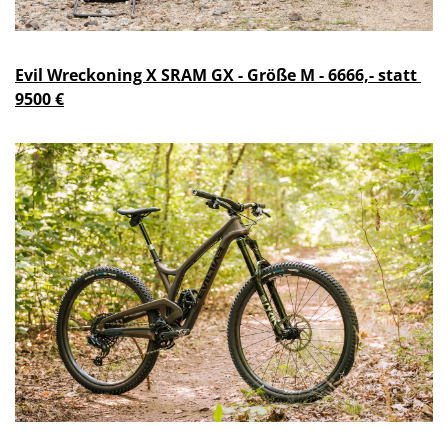
Evil Wreckoning X SRAM GX - Größe M - 6666,- statt 
9500 €