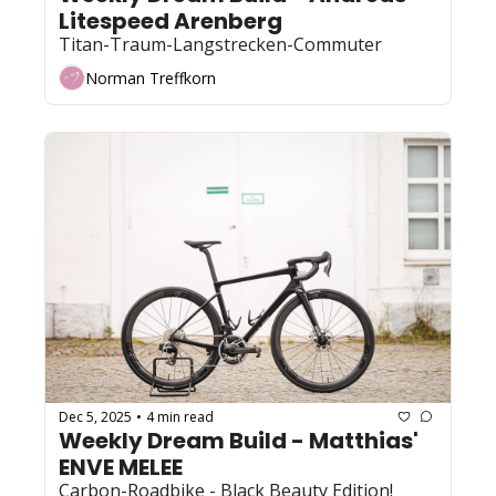
Litespeed Arenberg
Titan-Traum-Langstrecken-Commuter
Norman Treffkorn
Dec 5, 2025
4 min read
•
Weekly Dream Build - Matthias' 
ENVE MELEE
Carbon-Roadbike - Black Beauty Edition!