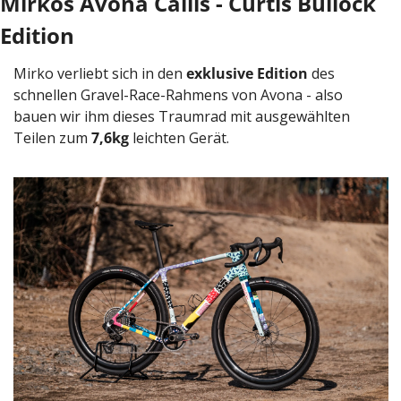
Mirkos Avona Callis - Curtis Bullock 
Edition
Mirko verliebt sich in den 
exklusive Edition
 des 
schnellen Gravel-Race-Rahmens von Avona - also 
bauen wir ihm dieses Traumrad mit ausgewählten 
Teilen zum 
7,6kg
 leichten Gerät.