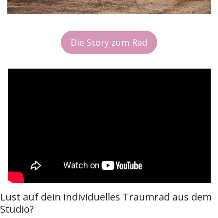
Die Story zum Rad
Lust auf dein individuelles Traumrad aus dem 
Studio?