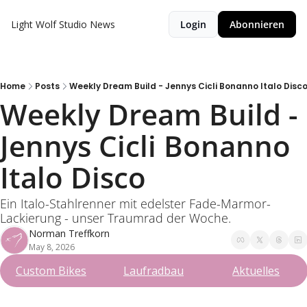
Light Wolf Studio News
Login
Abonnieren
Home
Posts
Weekly Dream Build - Jennys Cicli Bonanno Italo Disc
Weekly Dream Build - 
Jennys Cicli Bonanno 
Italo Disco
Ein Italo-Stahlrenner mit edelster Fade-Marmor-
Lackierung - unser Traumrad der Woche.
Norman Treffkorn
May 8, 2026
Custom Bikes
Laufradbau
Aktuelles