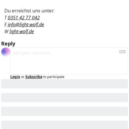
Du erreichst uns unter: 
T 
0351 42 77 042
E 
info@light-wolf.de
W 
light-wolf.de
Reply
Login
or
Subscribe
to participate